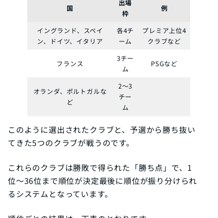
出場
国
例
枠
イングランド、スペイ
各4チ
プレミア上位4
ン、ドイツ、イタリア
ーム
クラブなど
3チー
フランス
PSGなど
ム
2〜3
オランダ、ポルトガルな
チー
ど
ム
このように選出されたクラブと、予選から勝ち抜い
てきた5つのクラブが戦うのです。
これらのクラブは勝敗で得られた「勝ち点」で、1
位〜36位まで順位が決定最後に順位が振り分けられ
るシステムとなっています。