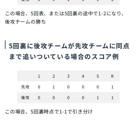
この場合、5回表、または5回裏の途中で1-2になり、
後攻チームの勝ち
5回裏に後攻チームが先攻チームに同点
まで追いついている場合のスコア例
1
２
3
4
5
R
先攻
0
1
0
0
0
1
後攻
0
0
0
0
1
1
この場合、5回裏時点で1-1で引き分け