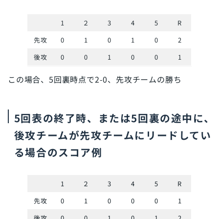
1
２
3
4
5
R
先攻
0
1
0
1
0
2
後攻
0
0
1
0
0
1
この場合、5回裏時点で2-0、先攻チームの勝ち
5回表の終了時、または5回裏の途中に、
後攻チームが先攻チームにリードしてい
る場合のスコア例
1
２
3
4
5
R
先攻
0
1
0
0
0
1
後攻
0
0
1
0
1
2