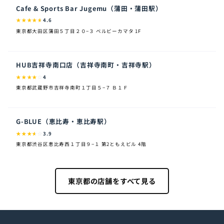
Cafe & Sports Bar Jugemu（蒲田・蒲田駅）
★
★
★
★
★
4.6
東京都大田区蒲田５丁目２０−３ ベルビーカマタ 1F
HUB吉祥寺南口店（吉祥寺南町・吉祥寺駅）
★
★
★
★
☆
4
東京都武蔵野市吉祥寺南町１丁目５−７ Ｂ１Ｆ
G-BLUE（恵比寿・恵比寿駅）
★
★
★
★
☆
3.9
東京都渋谷区恵比寿西１丁目９−１ 第2ともえビル 4階
東京都の店舗をすべて見る