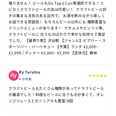
堪りません！ ビールもOn TapとCan等選択できる！ と
にかくクラフトビールの缶は可愛い！ ⁡ クラフトビール好
きの集まる活気のある店内で、 お酒を飲みながら楽しく
お話できる雰囲気！ もちろんビール以外にも 種類豊富な
ドリンクメニューがあります！ ⁡ ナチョスやピッツァ等、
クラフトビールに 合うものばかりで幸せな気持ちで満足
でした。 【最寄り駅】渋谷駅 【ジャンル】ビアバー・ス
ポーツバー・バーベキュー 【予算】ランチ ¥2,000~
¥2,999 / ディナー ¥3,000~ ¥3,999 【定休日】無休
Ry Tarutsu
★
★
★
★
★
4 か月前
クラフトビールもたくさん種類があってドラフトビール
が最高でした！料理もビールに合うものが多くて、オレ
ンジジュースとかノンアルも豊富🍋‍🟩