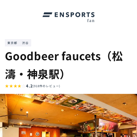
東京都
渋谷
Goodbeer faucets（松
濤・神泉駅）
★
★
★
★
☆
4.2
(918件のレビュー)