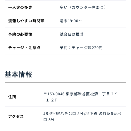
一人客の多さ
多い（カウンター席あり）
混雑しやすい時間帯
週末19:00〜
予約の必要性
試合日は推奨
チャージ・注意点
予約：チャージ料220円
基本情報
〒150-0046
東京都渋谷区松濤１丁目２９
住所
−１ ２F
JR渋谷駅ハチ公口 5分/地下鉄 渋谷駅6番出
アクセス
口 5分