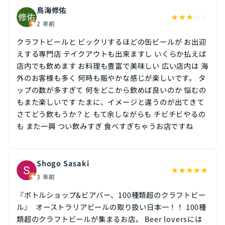
鳥海修佑
★
★
★
☆
☆
2 年前
クラフトビールと ビックリするほどの缶ビールが お出迎
えする専門店 テイクアウトも出来ますし いくらか払えば
店内でも飲めます お料理も豊富で美味しい 広い店内は 海
外のお客様も多く 何時も賑やかな感じが楽しいです。 タ
ップの数が多すぎて 何をどこから飲めば良いのか 悩むの
もまた楽しいです たまに、イメージと違うのが出てきて
さてどう飲もうか？と もて余しながらも チビチビやるの
も また一興 つい飲みすぎ 食べすぎちゃうお店ですね
Shogo Sasaki
★
★
★
★
★
3 年前
『ボトルショップ&ビアバー、100種類超のクラフトビー
ル』 ⁡ オーストラリアビールの取り扱い日本一！！ 100種
類超のクラフトビールが集まるお店。 Beer loversには