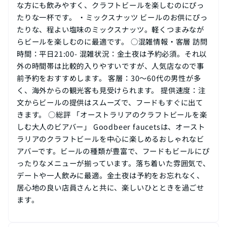
な方にも飲みやすく、クラフトビールを楽しむのにぴっ
たりな一杯です。 ・ミックスナッツ ビールのお供にぴっ
たりな、程よい塩味のミックスナッツ。軽くつまみなが
らビールを楽しむのに最適です。 ○混雑情報・客層 訪問
時間：平日21:00- 混雑状況：金土夜は予約必須。それ以
外の時間帯は比較的入りやすいですが、人気店なので事
前予約をおすすめします。 客層：30〜60代の男性が多
く、海外からの観光客も見受けられます。 提供速度：注
文からビールの提供はスムーズで、フードもすぐに出て
きます。 ○総評 「オーストラリアのクラフトビールを楽
しむ大人のビアバー」 Goodbeer faucetsは、オースト
ラリアのクラフトビールを中心に楽しめるおしゃれなビ
アバーです。ビールの種類が豊富で、フードもビールにぴ
ったりなメニューが揃っています。落ち着いた雰囲気で、
デートや一人飲みに最適。金土夜は予約をお忘れなく、
居心地の良い店員さんと共に、楽しいひとときを過ごせ
ます。