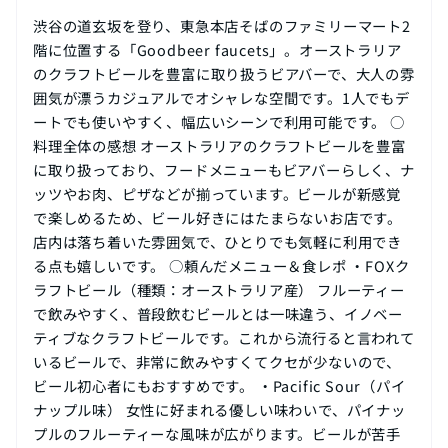
渋谷の道玄坂を登り、東急本店そばのファミリーマート2
階に位置する「Goodbeer faucets」。オーストラリア
のクラフトビールを豊富に取り扱うビアバーで、大人の雰
囲気が漂うカジュアルでオシャレな空間です。1人でもデ
ートでも使いやすく、幅広いシーンで利用可能です。 ○
料理全体の感想 オーストラリアのクラフトビールを豊富
に取り扱っており、フードメニューもビアバーらしく、ナ
ッツやお肉、ピザなどが揃っています。ビールが新感覚
で楽しめるため、ビール好きにはたまらないお店です。
店内は落ち着いた雰囲気で、ひとりでも気軽に利用でき
る点も嬉しいです。 ○頼んだメニュー＆食レポ ・FOXク
ラフトビール（種類：オーストラリア産） フルーティー
で飲みやすく、普段飲むビールとは一味違う、イノベー
ティブなクラフトビールです。これから流行ると言われて
いるビールで、非常に飲みやすくてクセが少ないので、
ビール初心者にもおすすめです。 ・Pacific Sour（パイ
ナップル味） 女性に好まれる優しい味わいで、パイナッ
プルのフルーティーな風味が広がります。ビールが苦手