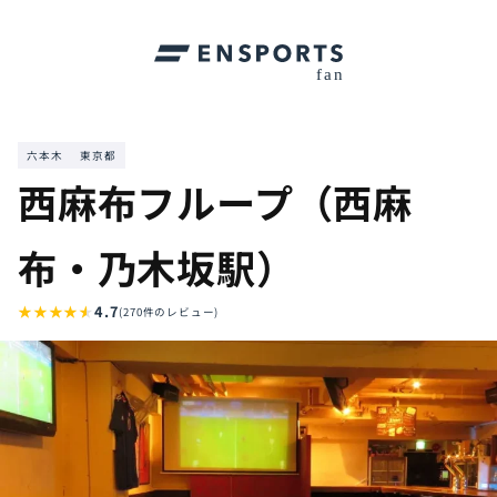
六本木
東京都
西麻布フループ（西麻
布・乃木坂駅）
★
★
★
★
★
4.7
(270件のレビュー)