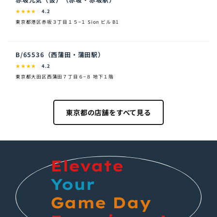
★
★
★
★
☆
4.2
東京都港区赤坂３丁目１５−１ Sion ビル B1
B/65536（西蒲田・蒲田駅）
★
★
★
★
☆
4.2
東京都大田区西蒲田７丁目６−８ 地下１階
東京都の店舗をすべて見る
Elevate
Your
Game Day