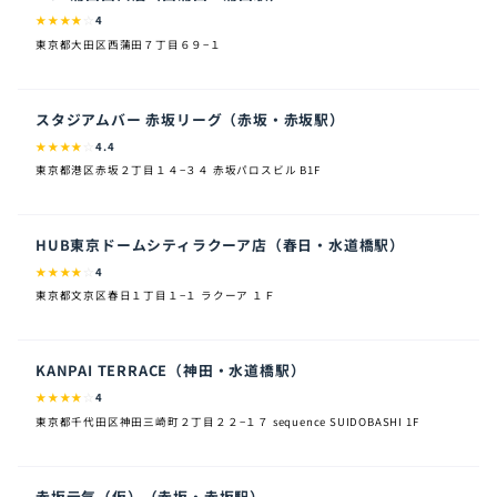
★
★
★
★
☆
4
東京都大田区西蒲田７丁目６９−１
スタジアムバー 赤坂リーグ（赤坂・赤坂駅）
★
★
★
★
☆
4.4
東京都港区赤坂２丁目１４−３４ 赤坂パロスビル B1F
HUB東京ドームシティラクーア店（春日・水道橋駅）
★
★
★
★
☆
4
東京都文京区春日１丁目１−１ ラクーア １Ｆ
KANPAI TERRACE（神田・水道橋駅）
★
★
★
★
☆
4
東京都千代田区神田三崎町２丁目２２−１７ sequence SUIDOBASHI 1F
赤坂元気（仮）（赤坂・赤坂駅）