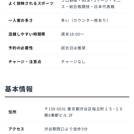
プロ野球・MLB・Jリーグ・テニ
よく放映されるスポーツ
ス・総合格闘技・日本代表戦
一人客の多さ
多い（カウンター席あり）
混雑しやすい時間帯
週末18:00〜
予約の必要性
試合日は推奨
チャージ・注意点
チャージなし
基本情報
〒150-0031
東京都渋谷区桜丘町１５−１９
住所
第8東都ビル 2F
アクセス
渋谷駅西口より徒歩3分