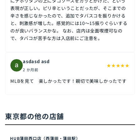
にナポリタンの上にタコソースをガッとかけた、という
表現が正しい。ピリ辛ということだったが、そこまでの
辛さを感じなかったので、追加でタバスコを振りかける
と、刺激感が増した。感覚的には10〜15振りぐらいする
のが良いバランスかな。 なお、店内は全面喫煙可なの
で、タバコが苦手な方は入店前にご注意を。
asdasd asd
★
★
★
★
★
2 か月前
MLBを見て 楽しかったです！親切で美味しかったです
東京都の他の店舗
HUB蒲田西口店（西蒲田・蒲田駅）