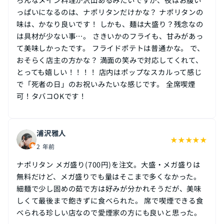
っぱいになるのは、ナポリタンだけかな？ ナポリタンの
味は、かなり良いです！ しかも、麺は大盛り？残念なの
は具材が少ない事…。 さきいかのフライも、甘みがあっ
て美味しかったです。 フライドポテトは普通かな。 で、
おそらく店主の方かな？ 満面の笑みで対応してくれて、
とっても嬉しい！！！！ 店内はポップなスカルって感じ
で「死者の日」のお祝いみたいな感じです。 全席喫煙
可！タバコOKです！
浦沢雅人
★
★
★
★
★
2 年前
ナポリタン メガ盛り(700円)を注文。大盛・メガ盛りは
無料だけど、メガ盛りでも量はそこまで多くなかった。
細麺で少し固めの茹で方は好みが分かれそうだが、美味
しくて最後まで飽きずに食べられた。 席で喫煙できる食
べられる珍しい店なので愛煙家の方にも良いと思った。