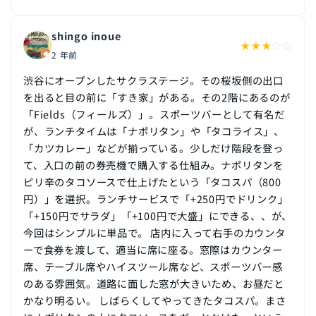
shingo inoue
★
★
★
☆
☆
2 年前
渋谷にオープンしたサクラステージ。その桜坂側の出口
を出ると目の前に「すき家」がある。その2階にあるのが
「Fields（フィールズ）」。スポーツバーとして有名だ
が、ランチタイムは「ナポリタン」や「タコライス」、
「カツカレー」などが揃っている。少しだけ階段を登っ
て、入口の前の券売機で購入する仕組み。ナポリタンを
ピリ辛のタコソースで仕上げたという「タコスパ（800
円）」を選択。ランチサービスで「+250円でドリンク」
「+150円でサラダ」「+100円で大盛」にできる、、が、
今回はシンプルに単品で。 店内に入って右手のカウンタ
ーで食券を渡して、適当に席に座る。窓際はカウンター
席、テーブル席やハイスツール席など、スポーツバー感
のある雰囲気。道路に面した窓が大きいため、お昼だと
かなり明るい。 しばらくしてやってきたタコスパ。まさ