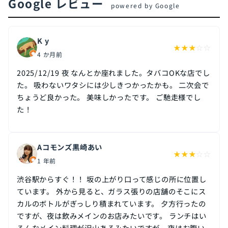
Google レビュー
powered by Google
K y
★
★
★
☆
☆
4 か月前
2025/12/19 夜 なんとか座れました。タバコOKな店でし
た。 吸わないワタシには少しきつかったかも。 二次会で
ちょうど良かった。 美味しかったです。 ご馳走様でし
た！
Aコモンズ黒崎あい
★
★
★
☆
☆
1 年前
渋谷駅からすぐ！！ 坂の上がり口って感じの所に位置し
ています。 外から見ると、ガラス張りの店舗のそこにス
カルのボトルがぎっしり積まれています。 夕方行ったの
ですが、夜は飲みメインのお店みたいです。 ランチはい
ろんなメイン料理が沢山あるみたいですが、夜はお腹い