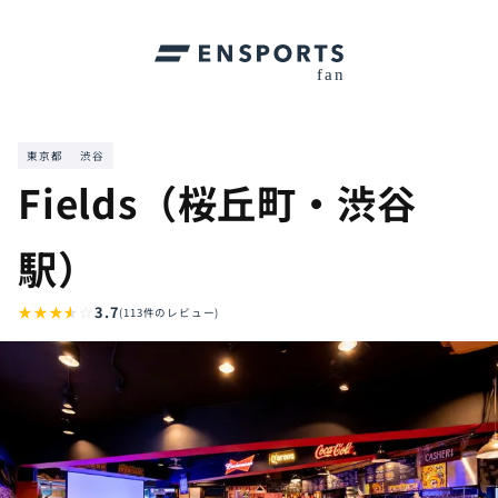
東京都
渋谷
Fields（桜丘町・渋谷
駅）
★
★
★
★
☆
3.7
(113件のレビュー)