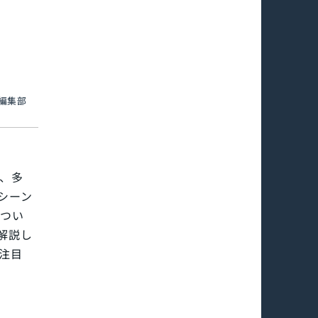
an編集部
、多
シーン
につい
解説し
注目