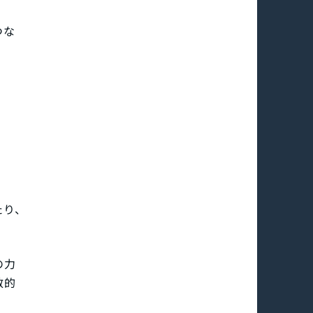
つな
たり、
。
の力
数的