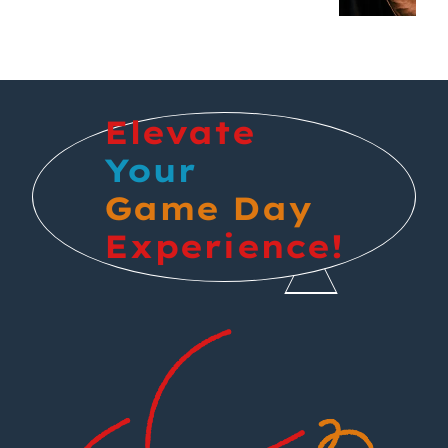
Elevate
Your
Game Day
Experience!