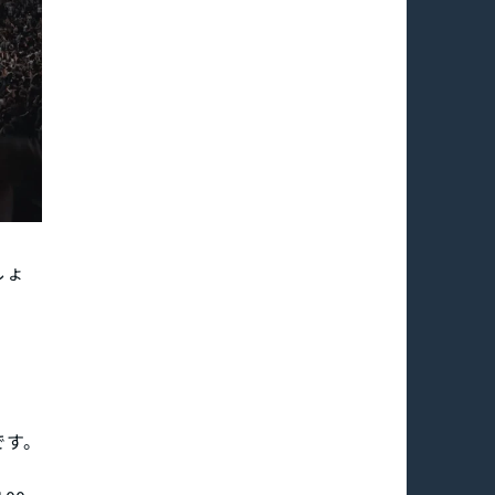
しょ
です。