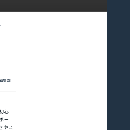
イ
an編集部
初心
ボー
きやス