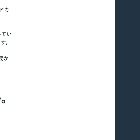
ドカ
ってい
ます。
要か
場。