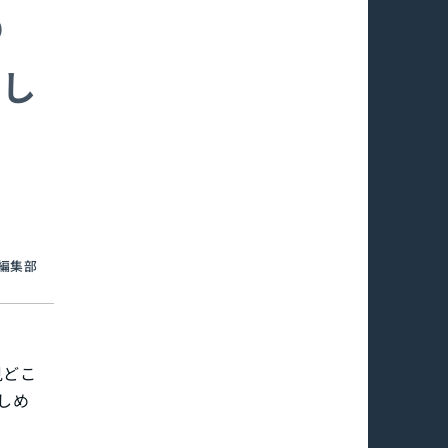
の
楽し
an編集部
見どこ
しめ