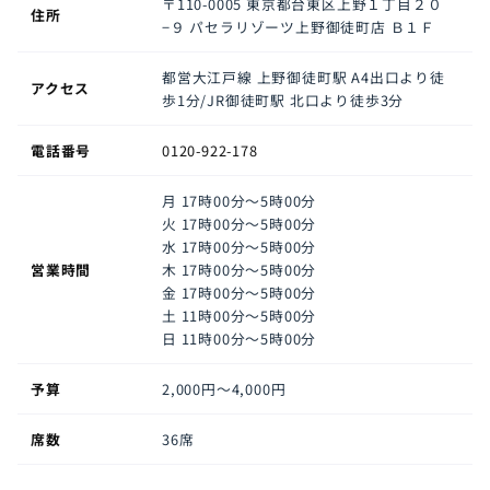
〒110-0005
東京都台東区上野１丁目２０
住所
−９ パセラリゾーツ上野御徒町店 Ｂ１Ｆ
都営大江戸線 上野御徒町駅 A4出口より徒
アクセス
歩1分/JR御徒町駅 北口より徒歩3分
電話番号
0120-922-178
月
17時00分～5時00分
火
17時00分～5時00分
水
17時00分～5時00分
営業時間
木
17時00分～5時00分
金
17時00分～5時00分
土
11時00分～5時00分
日
11時00分～5時00分
予算
2,000円〜4,000円
席数
36席