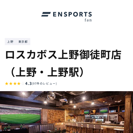
上野
東京都
ロスカボス上野御徒町店
（上野・上野駅）
★
★
★
★
☆
4.3
(97件のレビュー)