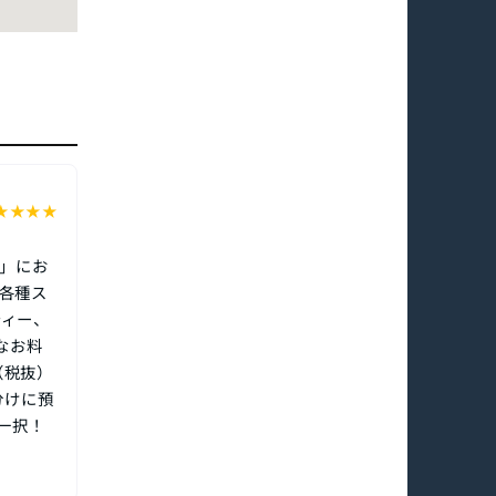
★
★
★
★
ー」にお
、各種ス
ティー、
なお料
（税抜）
分けに預
一択！