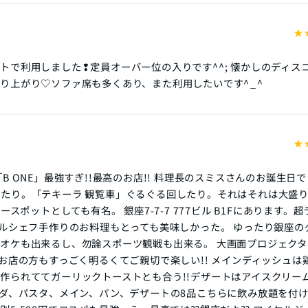
★
トで利用しました❢定員オーバー位の入りです^^; 懐かしのディスコ
り上がり♡ソファ席も多くあり、また利用したいです^⁠_⁠^
★
B ONE」最強すぎ!!最高のお店!! 料理長のスミスさんのお誕生日
たり。「テキーラ 観覧車」ぐるぐる回したり。それはそれは大盛
ワースポットとしても有名。 銀座7-7-7 777ビル B1Fにあります。
テルシェフ手作りのお料理もとっても美味しかった。 ゆったり銀座の
オケも出来るし、勿論スポーツ観戦も出来る。 大画面プロジェクタ
。お店の方もすっごく明るくてご親切で楽しい!! メインディッシュは
作られててガーリックトーストとも合う!!デザートはアイスクリー
ラダ、パスタ、メイン、パン、デザートの8品こちらに飲み放題を付