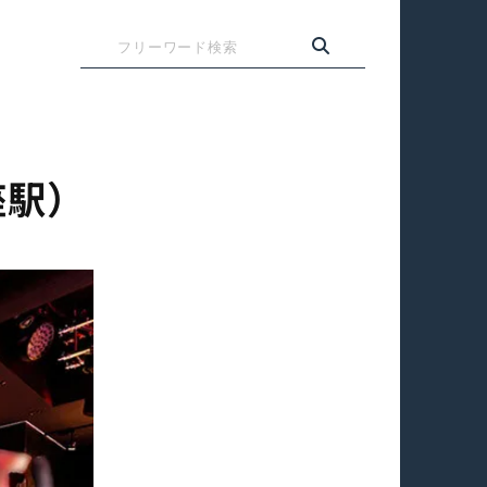
検
索
座駅）