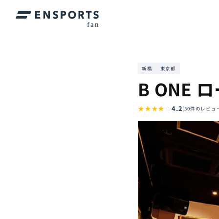
新橋
東京都
B ONE
★
★
★
★
☆
4.2
(50件のレビュ