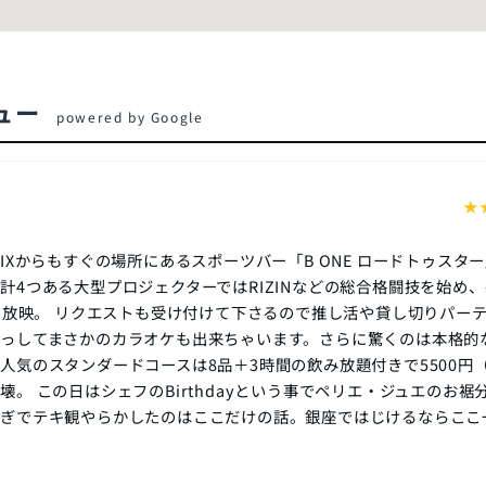
ビュー
powered by Google
★
IXからもすぐの場所にあるスポーツバー「B ONE ロードトゥスタ
計4つある大型プロジェクターではRIZINなどの総合格闘技を始め
像を放映。 リクエストも受け付けて下さるので推し活や貸し切りパー
っしてまさかのカラオケも出来ちゃいます。さらに驚くのは本格的
人気のスタンダードコースは8品＋3時間の飲み放題付きで5500円
壊。 この日はシェフのBirthdayという事でペリエ・ジュエのお裾
過ぎでテキ観やらかしたのはここだけの話。銀座ではじけるならここ