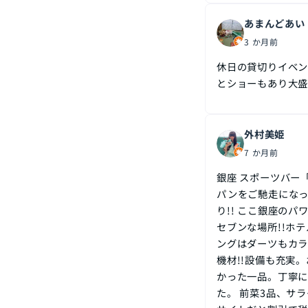
あまんどあい
3 か月前
休日の貸切りイベン
とショーもあり大盛
外村美姫
7 か月前
銀座 スポーツバー「
パンをご馳走になっ
り!! ここ銀座のパ
セブンな場所!!ホ
ングはダーツもカラ
機材!!設備も充実
かった一品。丁寧に
た。 前菜3品、サ