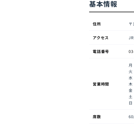
基本情報
住所
〒1
アクセス
J
電話番号
03
月
火
水
営業時間
木
金
土
日
席数
6