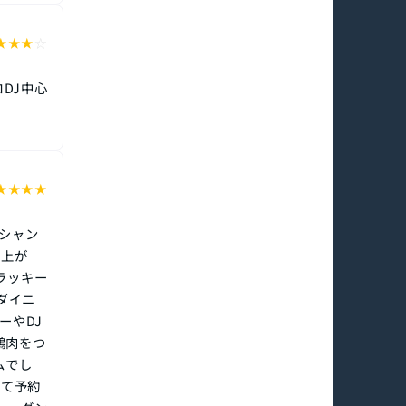
★
★
★
☆
DJ中心
★
★
★
★
でシャン
り上が
超ラッキー
ダイニ
ーやDJ
鶏肉をつ
ムでし
けて予約