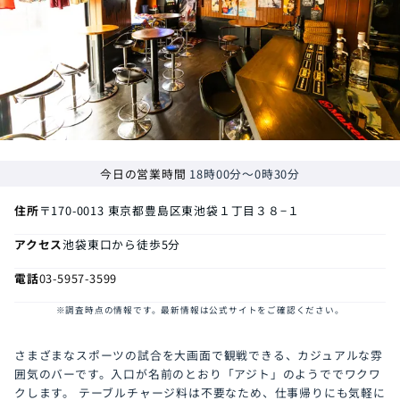
今日の営業時間
18時00分～0時30分
住所
〒170-0013
東京都豊島区東池袋１丁目３８−１
アクセス
池袋東口から徒歩5分
電話
03-5957-3599
※調査時点の情報です。最新情報は公式サイトをご確認ください。
さまざまなスポーツの試合を大画面で観戦できる、カジュアルな雰
囲気のバーです。入口が名前のとおり「アジト」のようででワクワ
クします。 テーブルチャージ料は不要なため、仕事帰りにも気軽に