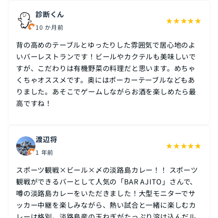
診断くん
★
★
★
★
★
10 か月前
背の高めのテーブルとゆったりした雰囲気で居心地のよ
いバーレストランです！ビールやカクテルも美味しいで
すが、こだわりは有機野菜の料理だと思います。めちゃ
くちゃオススメです。奥にはポーカーテーブルなどもあ
りました。あそこでゲームしながらお酒を楽しめたら最
高ですね！
渡辺将
★
★
★
★
★
1 年前
スポーツ観戦×ビール×〆の淡路島カレー！！ スポーツ
観戦ができるバーとして人気の「BAR AJITO」さんで、
噂の淡路島カレーをいただきました！大型モニターでサ
ッカー中継を楽しみながら、熱い試合と一緒に楽しむカ
レーは格別。淡路島産の玉ねぎがたっぷり溶け込んだル