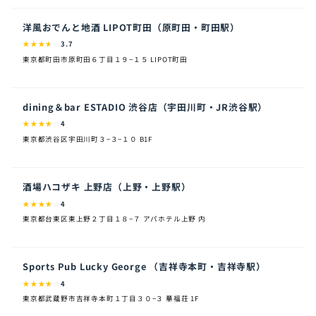
洋風おでんと地酒 LIPOT町田（原町田・町田駅）
★
★
★
★
☆
3.7
東京都町田市原町田６丁目１９−１５ LIPOT町田
dining＆bar ESTADIO 渋谷店（宇田川町・JR渋谷駅）
★
★
★
★
☆
4
東京都渋谷区宇田川町３−３−１０ B1F
酒場ハコザキ 上野店（上野・上野駅）
★
★
★
★
☆
4
東京都台東区東上野２丁目１８−７ アパホテル上野 内
Sports Pub Lucky George （吉祥寺本町・吉祥寺駅）
★
★
★
★
☆
4
東京都武蔵野市吉祥寺本町１丁目３０−３ 華福荘 1F