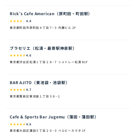
Rick’s Cafe American（原町田・町田駅）
★
★
★
★
☆
4.4
東京都町田市原町田４丁目７−３ 内藤ビル 2F
ブラセリエ（松濤・最寄駅神泉駅）
★
★
★
★
★
4.6
東京都渋谷区松濤１丁目２８−７ シャトレー松濤 B1F
BAR AJITO（東池袋・池袋駅）
★
★
★
★
★
4.7
東京都豊島区東池袋１丁目３８−１
Cafe & Sports Bar Jugemu（蒲田・蒲田駅）
★
★
★
★
★
4.6
東京都大田区蒲田５丁目２０−３ ベルビーカマタ 1F