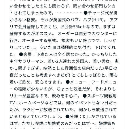
い合わせをしたのにも関わらず、問い合わせ部門もシカ
トされてしまったので。 ……………… ●チャージ代が掛
からない格安。 それが英国式のパブ、ハブ(HUB)。 アプ
リで会員登録しておくと、お会計5％offなので、まずは
登録するのがオススメ。 オーダーは自分でカウンターに
行き、オーダーする形式。 接客もいい感じです。しっか
りしていたし、空いた皿は積極的に気付き、下げてくれ
た。 ●客層︰下卑た人は全く居なかった。かっちりした
中年サラリーマン、若い2人連れの外国人、若い男女。 割
かし騒ぎすぎず、端然とした雰囲気の店内だった(平日の
夜だったことも考慮すべきだが) とてもしっぽりと、落ち
着いて飲め、安心できます。 ●メニュー︰フードメニュ
ーの種類が少ないのが、ちょっと残念だが、それよりも
リカーが豊富なので、飲みを中心に。 ●スポーツ観戦用
TV︰ホームページなどでは、何のイベントもない日だっ
たが、ラクビーが放送されていた。 何かしら放送されて
いると考えていいでしょう。 ●分煙︰たしかされている
はず。ただし喫煙は加熱式のみだったはず…。嫌煙家も