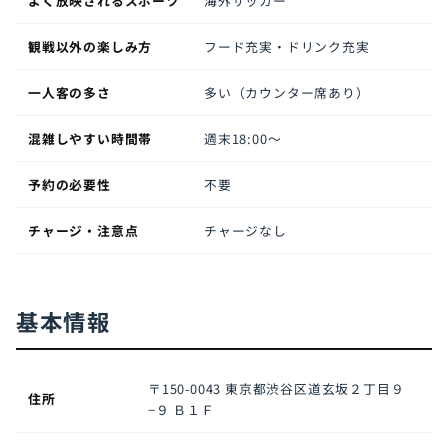
よく放映されるスポーツ
海外サッカー
観戦以外の楽しみ方
フード充実・ドリンク充実
一人客の多さ
多い（カウンター席あり）
混雑しやすい時間帯
週末18:00〜
予約の必要性
不要
チャージ・注意点
チャージなし
基本情報
〒150-0043
東京都渋谷区道玄坂２丁目９
住所
−９ Ｂ１Ｆ