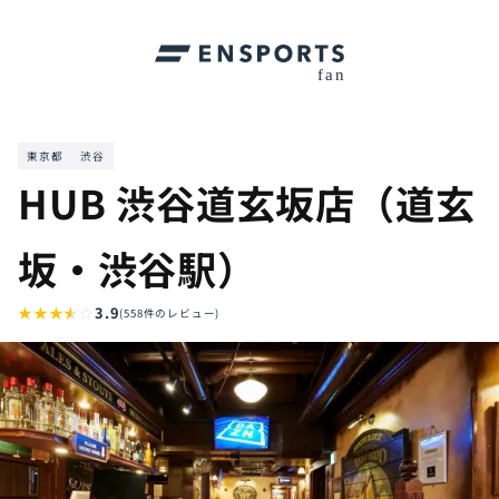
東京都
渋谷
HUB 渋谷道玄坂店（道玄
坂・渋谷駅）
★
★
★
★
☆
3.9
(558件のレビュー)