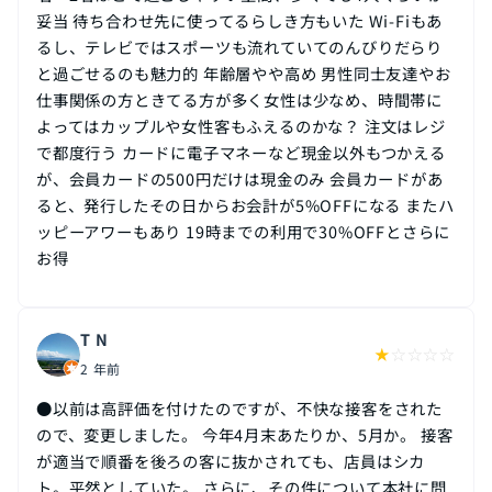
妥当 待ち合わせ先に使ってるらしき方もいた Wi-Fiもあ
るし、テレビではスポーツも流れていてのんびりだらり
と過ごせるのも魅力的 年齢層やや高め 男性同士友達やお
仕事関係の方ときてる方が多く女性は少なめ、時間帯に
よってはカップルや女性客もふえるのかな？ 注文はレジ
で都度行う カードに電子マネーなど現金以外もつかえる
が、会員カードの500円だけは現金のみ 会員カードがあ
ると、発行したその日からお会計が5%OFFになる またハ
ッピーアワーもあり 19時までの利用で30%OFFとさらに
お得
T N
★
☆
☆
☆
☆
2 年前
●以前は高評価を付けたのですが、不快な接客をされた
ので、変更しました。 今年4月末あたりか、5月か。 接客
が適当で順番を後ろの客に抜かされても、店員はシカ
ト。平然としていた。 さらに、その件について本社に問