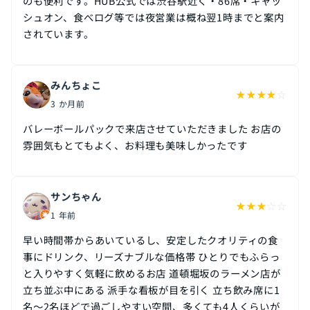
のも便利です。HUB公式では渋谷駅近く・86席・キャッ
シュオン、食べログ等では夜営業は概ね翌1時までと案内
されています。
みんちょこ
★
★
★
★
☆
3 か月前
バレーボールパックで来店させていただきました お店の
雰囲気もとてもよく、お料理も美味しかったです
サンちゃん
★
★
★
☆
☆
1 年前
早い時間帯からあいているし、安定したクオリティの食
事にドリンク、リーズナブルな価格帯 ひとりでもふらっ
と入りやすく気軽に飲めるお店 道頓堀坂のラーメン店が
立ち並ぶ中にある 派手な看板が目を引く 立ち飲み席に1
名～2名ほどで過ごしやすい空間、多くても4人くらいが