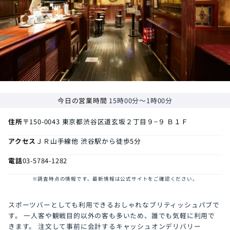
今日の営業時間
15時00分～1時00分
住所
〒150-0043
東京都渋谷区道玄坂２丁目９−９ Ｂ１Ｆ
アクセス
ＪＲ山手線他 渋谷駅から徒歩5分
電話
03-5784-1282
※調査時点の情報です。最新情報は公式サイトをご確認ください。
スポーツバーとしても利用できるおしゃれなブリティッシュパブで
す。
一人客や観戦目的以外の客も多いため、誰でも気軽に利用で
きます。
注文して事前に会計するキャッシュオンデリバリー