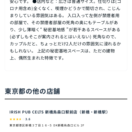
安心です。 ●店内など︰広さは普通サイズ。仕切りは(コ
ロナ用含め)全くなく、喫煙かどうかで間切され、こじん
まりしている雰囲気はある。 入口入って左側が禁煙者用
の部屋で、その禁煙者部屋の死角の奥にもテーブルがあ
り、少し薄暗く“ 秘密基地感 ”が若干あるスペースがある
(必ずしもそこが案内されるとはいえない) 死角なので、
カップルだと、ちょっとだけ2人だけの雰囲気に浸れるか
もしれない。 上記の秘密基地スペースは、ただの建物
上、偶然生まれた特徴です。
東京都の他の店舗
IRISH PUB CELTS 新橋烏森口駅前店（新橋・新橋駅）
★
★
★
★
☆
3.6
東京都港区新橋３丁目１６−５ DK新橋烏森口ビル 2F