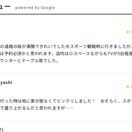
ビュー
powered by Google
★
の道路の桜が満開できれいでした🌸スポーツ観戦時に行きましたが
は予約必須かと思われます。店内は小スペースながらもTVが5台程
ウンターとテーブル席でした。
yashi
★
が行った時は他に客が居なくてビックリしました！ おそらく、スポ
で盛り上がるんだと思われますが……
ボ)