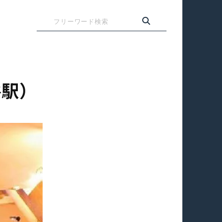
検
索
谷駅）