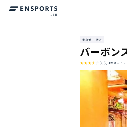
東京都
渋谷
バーボン
★
★
★
★
☆
3.5
(34件のレビュ