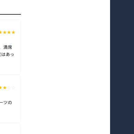
★
★
★
★
、満席
度はあっ
★
★
☆
☆
ーツの