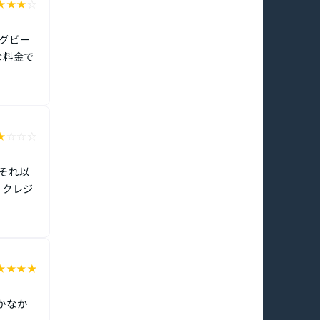
★
★
★
☆
グビー
な料金で
★
☆
☆
☆
それ以
、クレジ
★
★
★
★
かなか