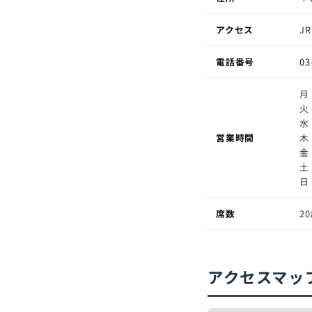
アクセス
J
電話番号
03
月
火
水
営業時間
木
金
土
日
席数
2
アクセスマッ