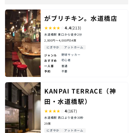
メインの競技
野球メイン
サッカーメイン
複数競技
その他
がブリチキン。水道橋店
よく放映されるスポーツ
★
★
★
★
☆
4.4
(213)
水道橋駅 東口から徒歩2分
野球
プロ野球
MLB
サッカー
Jリーグ
2,000円〜4,000円
54席
海外サッカー
バスケットボール
Bリーグ
NBA
にぎやか
アットホーム
バレーボール
SVリーグ
海外バレー
アメフト
NFL
ラグビー
リーグワン
海外ラグビー
テニス
野球
サッカー
ジャンル
ウインタースポーツ
ゴルフ
初心者
日本ゴルフ
海外ゴルフ
おすすめ
一人客
普通
格闘技
ボクシング
プロレス
総合格闘技
相撲
予約
不要
大相撲
モータースポーツ
F1
MotoGP
競馬
地方競馬
中央競馬
日本代表戦
世界大会
その他
KANPAI TERRACE（神
雰囲気
落ち着いている
にぎやか
アットホーム
会話控えめ
田・水道橋駅）
声出しOK
立ち見あり
★
★
★
★
☆
4
(167)
こんな人におすすめ
水道橋駅 西口より徒歩30秒
29席
初心者
一人飲み
静かに観たい
盛り上がりたい
食事メイン
デート向け
にぎやか
アットホーム
グループ向け