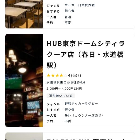
サッカー
日本代表戦
ジャンル
観戦以外の楽しみ方
初心者
おすすめ
一人客
普通
フード充実
ドリンク充実
ダーツ
ビリヤード
予約
不要
カラオケ
ゲーム
一人客の多さ
HUB東京ドームシティラ
多い（カウンター席あり）
普通
少ない
クーア店（春日・水道橋
予約の必要性
駅）
不要
試合日は推奨
常に推奨
★
★
★
★
☆
4
(637)
水道橋駅東口から徒歩6分
2,000円〜4,000円
134席
落ち着いている
野球
サッカー
ラグビー
ジャンル
初心者
おすすめ
一人客
多い（カウンター席あり）
予約
不要