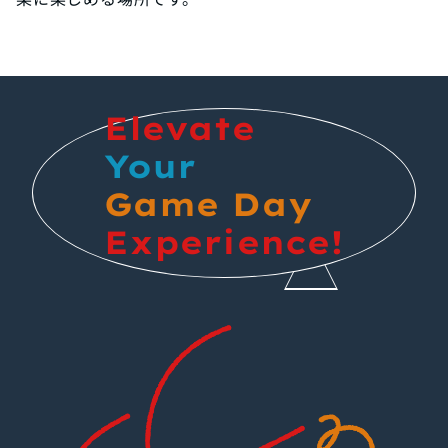
Elevate
Your
Game Day
Experience!