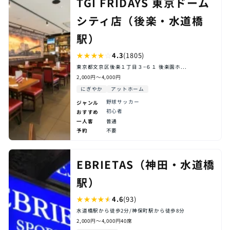
TGI FRIDAYS 東京ドーム
シティ店（後楽・水道橋
駅）
★
★
★
★
☆
4.3
(1805)
東京都文京区後楽１丁目３−６１ 後楽園ホ...
2,000円〜4,000円
にぎやか
アットホーム
野球
サッカー
ジャンル
初心者
おすすめ
一人客
普通
予約
不要
EBRIETAS（神田・水道橋
駅）
★
★
★
★
★
4.6
(93)
水道橋駅から徒歩2分/神保町駅から徒歩8分
2,000円〜4,000円
40席